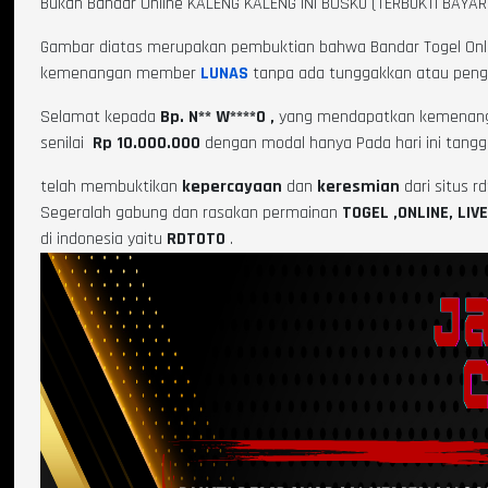
Bukan Bandar Online KALENG KALENG INI BOSKU (TERBUKTI BAYAR!!
Gambar diatas merupakan pembuktian bahwa Bandar Togel Onl
kemenangan member
LUNAS
tanpa ada tunggakkan atau peng
Selamat kepada
Bp. N** W****O ,
yang mendapatkan kemenang
senilai
Rp 10.000.000
dengan modal hanya Pada hari ini tangg
telah membuktikan
kepercayaan
dan
keresmian
dari situs 
Segeralah gabung dan rasakan permainan
TOGEL ,ONLINE, LIV
di indonesia yaitu
RDTOTO
.