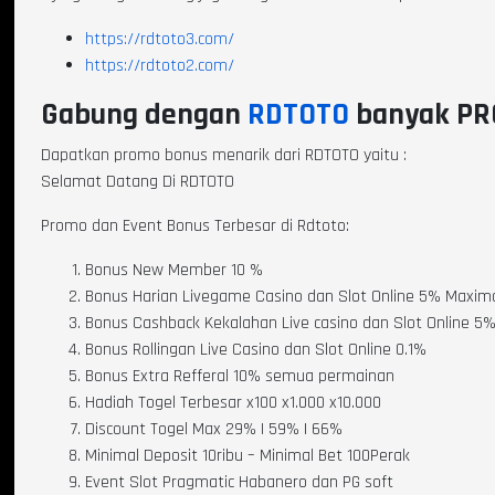
https://rdtoto3.com/
https://rdtoto2.com/
Gabung dengan
RDTOTO
banyak P
Dapatkan promo bonus menarik dari RDTOTO yaitu :
Selamat Datang Di RDTOTO
Promo dan Event Bonus Terbesar di Rdtoto:
Bonus New Member 10 %
Bonus Harian Livegame Casino dan Slot Online 5% Maxima
Bonus Cashback Kekalahan Live casino dan Slot Online 5
Bonus Rollingan Live Casino dan Slot Online 0.1%
Bonus Extra Refferal 10% semua permainan
Hadiah Togel Terbesar x100 x1.000 x10.000
Discount Togel Max 29% | 59% | 66%
Minimal Deposit 10ribu – Minimal Bet 100Perak
Event Slot Pragmatic Habanero dan PG soft