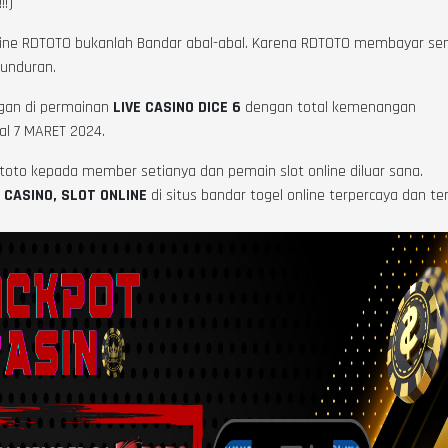
!)
ine RDTOTO bukanlah Bandar abal-abal. Karena RDTOTO membayar s
unduran.
an di permainan
LIVE CASINO DICE 6
dengan total kemenangan
al 7 MARET 2024.
rdtoto kepada member setianya dan pemain slot online diluar sana.
E CASINO, SLOT ONLINE
di situs bandar togel online terpercaya dan te