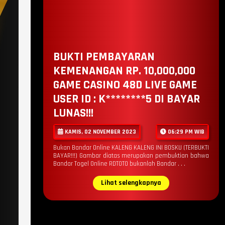
BUKTI PEMBAYARAN
KEMENANGAN RP. 10,000,000
GAME CASINO 48D LIVE GAME
USER ID : K********5 DI BAYAR
LUNAS!!!
KAMIS, 02 NOVEMBER 2023
06:29 PM WIB
Bukan Bandar Online KALENG KALENG INI BOSKU (TERBUKTI
BAYAR!!!) Gambar diatas merupakan pembuktian bahwa
Bandar Togel Online RDTOTO bukanlah Bandar . . .
Lihat selengkapnya