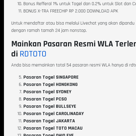
Bonus Refferal 1% untuk Togel dan 0.2% untuk Slot dan C
BONUS X-TRA FREECHIP RP 2.000 DOWNLOAD APK
Untuk mendaftar atau bisa melalui Livechat yang akan dipandu
dengan ramah tamah 24 jam nonstop.
Mainkan Pasaran Resmi WLA Terlen
di
RDTOTO
Anda bisa memainkan total 54 pasaran resmi WLA hanya di rdt
Pasaran Togel SINGAPORE
Pasaran Togel HONGKONG
Pasaran Togel SYDNEY
Pasaran Togel PCSO
Pasaran Togel BULLSEYE
Pasaran Togel CAROLINADAY
Pasaran Togel JAKARTA
Pasaran Togel TOTO MACAU
Pasaran Togel OHIO EVE