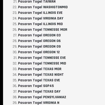
Pasaran Togel TAIWAN
Pasaran Togel WASHIGTONMID
Pasaran Togel ILLINOIS EVE
Pasaran Togel VIRGINIA DAY
Pasaran Togel ILLINOIS MID
Pasaran Togel TENNESSE MOR
Pasaran Togel OREGON 03
Pasaran Togel OREGON 06
Pasaran Togel OREGON 09
Pasaran Togel OREGON 12
Pasaran Togel TENNESSE EVE
Pasaran Togel TENNESSE MID
Pasaran Togel TEXAS MOR
Pasaran Togel TEXAS NIGHT
Pasaran Togel TEXAS EVE
Pasaran Togel SGP45
Pasaran Togel TEXAS DAY
Pasaran Togel PENSYLVANIA2
Pasaran Togel VIRGINIA N