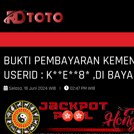
BUKTI PEMBAYARAN KEME
USERID : K**E**8* ,DI BAYA
Selasa, 18 Juni 2024 WIB
|
02:47 PM WIB