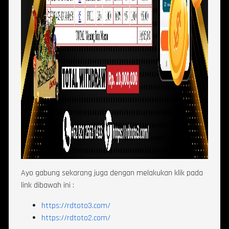
Ayo gabung sekarang juga dengan melakukan klik pada
link dibawah ini :
https://rdtoto3.com/
https://rdtoto2.com/