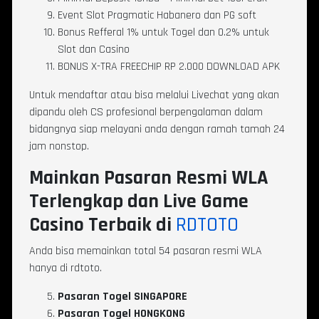
Event Slot Pragmatic Habanero dan PG soft
Bonus Refferal 1% untuk Togel dan 0.2% untuk
Slot dan Casino
BONUS X-TRA FREECHIP RP 2.000 DOWNLOAD APK
Untuk mendaftar atau bisa melalui Livechat yang akan
dipandu oleh CS profesional berpengalaman dalam
bidangnya siap melayani anda dengan ramah tamah 24
jam nonstop.
Mainkan Pasaran Resmi WLA
Terlengkap dan Live Game
Casino Terbaik di
RDTOTO
Anda bisa memainkan total 54 pasaran resmi WLA
hanya di rdtoto.
Pasaran Togel SINGAPORE
Pasaran Togel HONGKONG