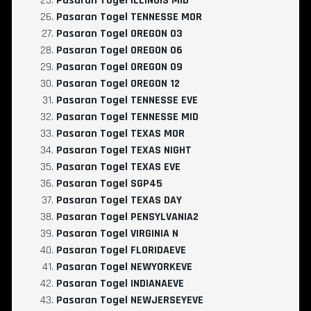
Pasaran Togel ILLINOIS MID
Pasaran Togel TENNESSE MOR
Pasaran Togel OREGON 03
Pasaran Togel OREGON 06
Pasaran Togel OREGON 09
Pasaran Togel OREGON 12
Pasaran Togel TENNESSE EVE
Pasaran Togel TENNESSE MID
Pasaran Togel TEXAS MOR
Pasaran Togel TEXAS NIGHT
Pasaran Togel TEXAS EVE
Pasaran Togel SGP45
Pasaran Togel TEXAS DAY
Pasaran Togel PENSYLVANIA2
Pasaran Togel VIRGINIA N
Pasaran Togel FLORIDAEVE
Pasaran Togel NEWYORKEVE
Pasaran Togel INDIANAEVE
Pasaran Togel NEWJERSEYEVE