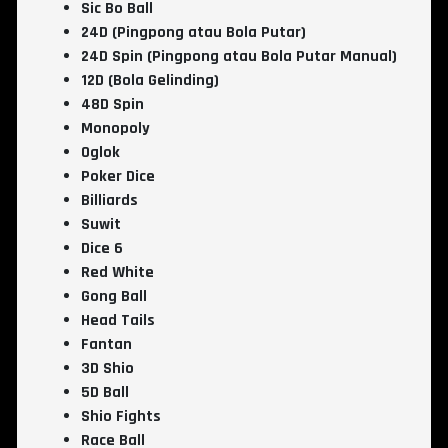
Sic Bo Ball
24D (Pingpong atau Bola Putar)
24D Spin (Pingpong atau Bola Putar Manual)
12D (Bola Gelinding)
48D Spin
Monopoly
Oglok
Poker Dice
Billiards
Suwit
Dice 6
Red White
Gong Ball
Head Tails
Fantan
3D Shio
5D Ball
Shio Fights
Race Ball