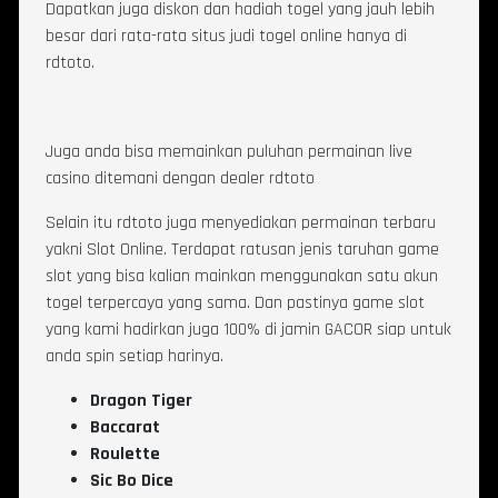
Dapatkan juga diskon dan hadiah togel yang jauh lebih
besar dari rata-rata situs judi togel online hanya di
rdtoto.
Juga anda bisa memainkan puluhan permainan live
casino ditemani dengan dealer rdtoto
Selain itu rdtoto juga menyediakan permainan terbaru
yakni Slot Online. Terdapat ratusan jenis taruhan game
slot yang bisa kalian mainkan menggunakan satu akun
togel terpercaya yang sama. Dan pastinya game slot
yang kami hadirkan juga 100% di jamin GACOR siap untuk
anda spin setiap harinya.
Dragon Tiger
Baccarat
Roulette
Sic Bo Dice