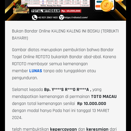
Bukan Bandar Online KALENG KALENG INI BOSKU (TERBUKTI
BAYAR!!!)
Gambar diatas merupakan pembuktian bahwa Bandar
Togel Online RDTOTO bukanlah Bandar abal-abal. Karena
RDTOTO membayar semua kemenangan
member
LUNAS
tanpa ada tunggakkan atau
pengunduran.
Selamat kepada
Bp. Y****S R***O R****A ,
yang
mendapatkan kemenangan di permainan
TOTO MACAU
dengan total kemenangan senilai
Rp 10.000.000
dengan modal hanya Pada hari ini tanggal 13 MARET
2024.
telah membuktikan
kepercayaan
dan
keresmian
dari