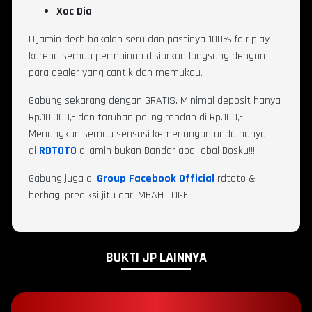
Xoc Dia
Dijamin dech bakalan seru dan pastinya 100% fair play
karena semua permainan disiarkan langsung dengan
para dealer yang cantik dan memukau.
Gabung sekarang dengan GRATIS. Minimal deposit hanya
Rp.10.000,- dan taruhan paling rendah di Rp.100,-.
Menangkan semua sensasi kemenangan anda hanya
di
RDTOTO
dijamin bukan Bandar abal-abal Bosku!!!
Gabung juga di
Group Facebook Official
rdtoto &
berbagi prediksi jitu dari MBAH TOGEL.
BUKTI JP LAINNYA