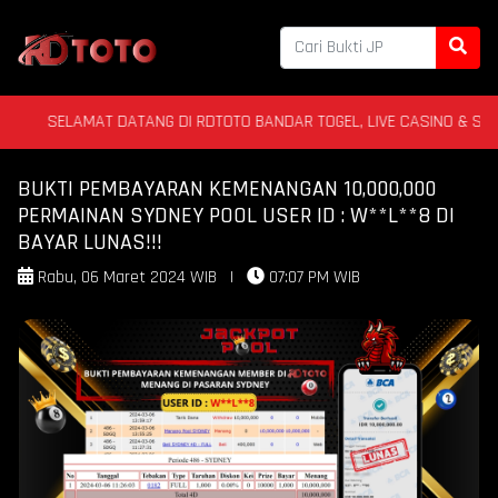
ELAMAT DATANG DI RDTOTO BANDAR TOGEL, LIVE CASINO & SLOT TERBA
BUKTI PEMBAYARAN KEMENANGAN 10,000,000
PERMAINAN SYDNEY POOL USER ID : W**L**8 DI
BAYAR LUNAS!!!
Rabu, 06 Maret 2024 WIB
|
07:07 PM WIB