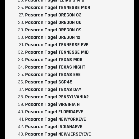
Pasaran Togel ILLINOIS MID
Pasaran Togel TENNESSE MOR
Pasaran Togel OREGON 03
Pasaran Togel OREGON 06
Pasaran Togel OREGON 09
Pasaran Togel OREGON 12
Pasaran Togel TENNESSE EVE
Pasaran Togel TENNESSE MID
Pasaran Togel TEXAS MOR
Pasaran Togel TEXAS NIGHT
Pasaran Togel TEXAS EVE
Pasaran Togel SGP45
Pasaran Togel TEXAS DAY
Pasaran Togel PENSYLVANIA2
Pasaran Togel VIRGINIA N
Pasaran Togel FLORIDAEVE
Pasaran Togel NEWYORKEVE
Pasaran Togel INDIANAEVE
Pasaran Togel NEWJERSEYEVE