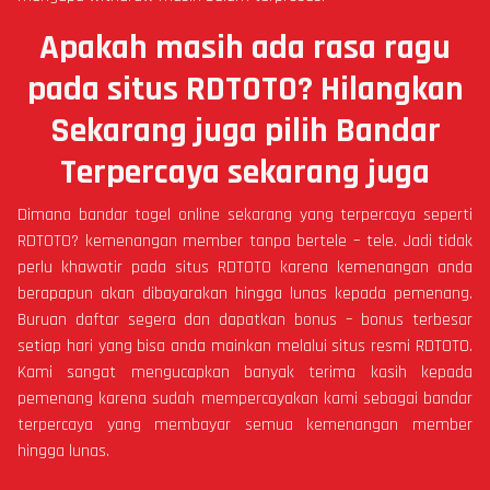
Apakah masih ada rasa ragu
pada situs RDTOTO? Hilangkan
Sekarang juga pilih Bandar
Terpercaya sekarang juga
Dimana bandar togel online sekarang yang terpercaya seperti
RDTOTO? kemenangan member tanpa bertele – tele. Jadi tidak
perlu khawatir pada situs RDTOTO karena kemenangan anda
berapapun akan dibayarakan hingga lunas kepada pemenang.
Buruan daftar segera dan dapatkan bonus – bonus terbesar
setiap hari yang bisa anda mainkan melalui situs resmi RDTOTO.
Kami sangat mengucapkan banyak terima kasih kepada
pemenang karena sudah mempercayakan kami sebagai bandar
terpercaya yang membayar semua kemenangan member
hingga lunas.