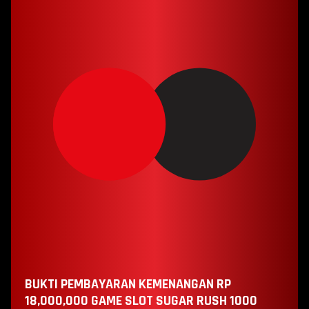
BUKTI PEMBAYARAN KEMENANGAN RP
18,000,000 GAME SLOT SUGAR RUSH 1000