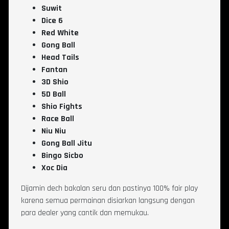
Suwit
Dice 6
Red White
Gong Ball
Head Tails
Fantan
3D Shio
5D Ball
Shio Fights
Race Ball
Niu Niu
Gong Ball Jitu
Bingo Sicbo
Xoc Dia
Dijamin dech bakalan seru dan pastinya 100% fair play
karena semua permainan disiarkan langsung dengan
para dealer yang cantik dan memukau.