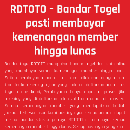
RDTOTO – Bandar Togel
pasti membayar
kemenangan member
hingga lunas
Bandar togel RDTOTO merupakan bandar togel dan slot online
yang membayar semua kemenangan member hingga lunas.
Setiap pembayaran pada situs kami dilakukan dengan cara
transfer ke rekening tujuan yang sudah di daftarkan pada situs
togel online kami, Pembayaran hanya dapat di proses jika
rekening yang di daftarkan telah valid dan dapat di transfer.
Semua kemenangan member yang mendapatkan hadiah
jackpot terbesar akan kami posting agar semua pemain dapat
melihat bandar situs terpercaya RDTOTO ini membayar semua
kemenangan member hingga lunas. Setiap postingan yang kami