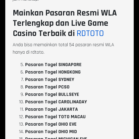
Mainkan Pasaran Resmi WLA
Terlengkap dan Live Game
Casino Terbaik di
RDTOTO
Anda bisa memainkan total 54 pasaran resmi WLA
hanya di rdtoto.
Pasaran Togel SINGAPORE
Pasaran Togel HONGKONG
Pasaran Togel SYDNEY
Pasaran Togel PCSO
Pasaran Togel BULLSEYE
Pasaran Togel CAROLINADAY
Pasaran Togel JAKARTA
Pasaran Togel TOTO MACAU
Pasaran Togel OHIO EVE
Pasaran Togel OHIO MID