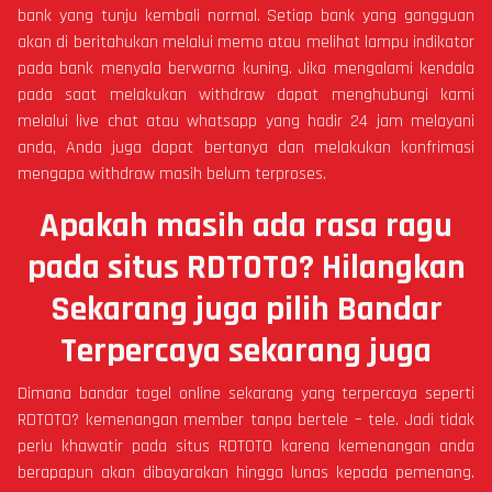
bank yang tunju kembali normal. Setiap bank yang gangguan
akan di beritahukan melalui memo atau melihat lampu indikator
pada bank menyala berwarna kuning. Jika mengalami kendala
pada saat melakukan withdraw dapat menghubungi kami
melalui live chat atau whatsapp yang hadir 24 jam melayani
anda, Anda juga dapat bertanya dan melakukan konfrimasi
mengapa withdraw masih belum terproses.
Apakah masih ada rasa ragu
pada situs RDTOTO? Hilangkan
Sekarang juga pilih Bandar
Terpercaya sekarang juga
Dimana bandar togel online sekarang yang terpercaya seperti
RDTOTO? kemenangan member tanpa bertele – tele. Jadi tidak
perlu khawatir pada situs RDTOTO karena kemenangan anda
berapapun akan dibayarakan hingga lunas kepada pemenang.