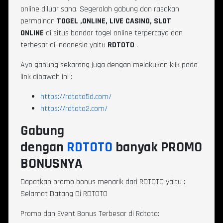
online diluar sana. Segeralah gabung dan rasakan
permainan
TOGEL ,ONLINE, LIVE CASINO, SLOT
ONLINE
di situs bandar togel online terpercaya dan
terbesar di indonesia yaitu
RDTOTO
.
Ayo gabung sekarang juga dengan melakukan klik pada
link dibawah ini :
https://rdtoto5d.com/
https://rdtoto2.com/
Gabung
dengan
RDTOTO
banyak PROMO
BONUSNYA
Dapatkan promo bonus menarik dari RDTOTO yaitu :
Selamat Datang Di RDTOTO
Promo dan Event Bonus Terbesar di Rdtoto: