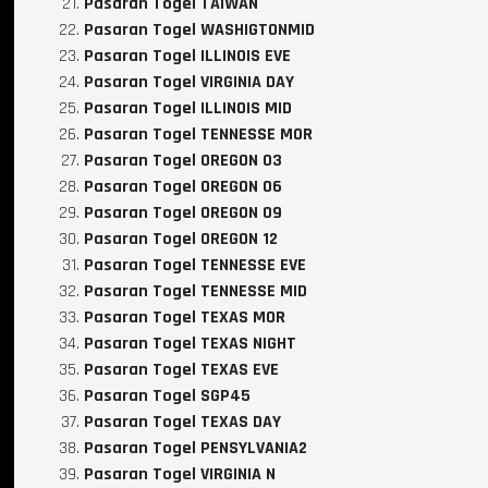
Pasaran Togel TAIWAN
Pasaran Togel WASHIGTONMID
Pasaran Togel ILLINOIS EVE
Pasaran Togel VIRGINIA DAY
Pasaran Togel ILLINOIS MID
Pasaran Togel TENNESSE MOR
Pasaran Togel OREGON 03
Pasaran Togel OREGON 06
Pasaran Togel OREGON 09
Pasaran Togel OREGON 12
Pasaran Togel TENNESSE EVE
Pasaran Togel TENNESSE MID
Pasaran Togel TEXAS MOR
Pasaran Togel TEXAS NIGHT
Pasaran Togel TEXAS EVE
Pasaran Togel SGP45
Pasaran Togel TEXAS DAY
Pasaran Togel PENSYLVANIA2
Pasaran Togel VIRGINIA N