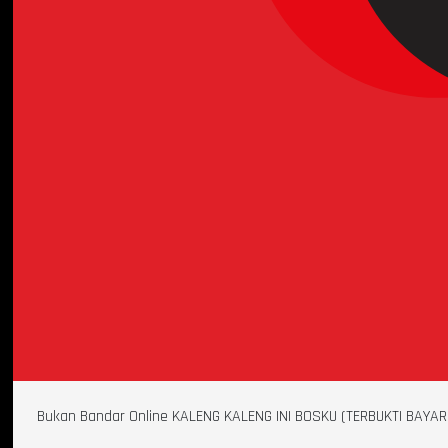
Bukan Bandar Online KALENG KALENG INI BOSKU (TERBUKTI BAYAR!!