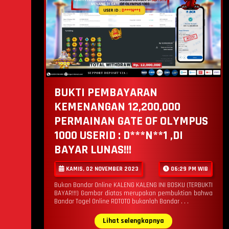
BUKTI PEMBAYARAN
KEMENANGAN 12,200,000
PERMAINAN GATE OF OLYMPUS
1000 USERID : D***N**1 ,DI
BAYAR LUNAS!!!
KAMIS, 02 NOVEMBER 2023
06:29 PM WIB
Bukan Bandar Online KALENG KALENG INI BOSKU (TERBUKTI
BAYAR!!!) Gambar diatas merupakan pembuktian bahwa
Bandar Togel Online RDTOTO bukanlah Bandar . . .
Lihat selengkapnya