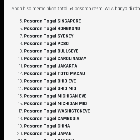
Anda bisa memainkan total 54 pasaran resmi WLA hanya di rdt
Pasaran Togel SINGAPORE
Pasaran Togel HONGKONG
Pasaran Togel SYDNEY
Pasaran Togel PCSO
Pasaran Togel BULLSEYE
Pasaran Togel CAROLINADAY
Pasaran Togel JAKARTA
Pasaran Togel TOTO MACAU
Pasaran Togel OHIO EVE
Pasaran Togel OHIO MID
Pasaran Togel MICHIGAN EVE
Pasaran Togel MICHIGAN MID
Pasaran Togel WASHIGTONEVE
Pasaran Togel CAMBODIA
Pasaran Togel CHINA
Pasaran Togel JAPAN