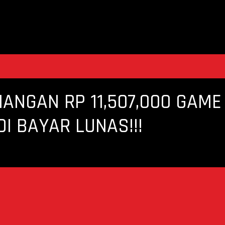
NGAN RP 11,507,000 GAME
DI BAYAR LUNAS!!!