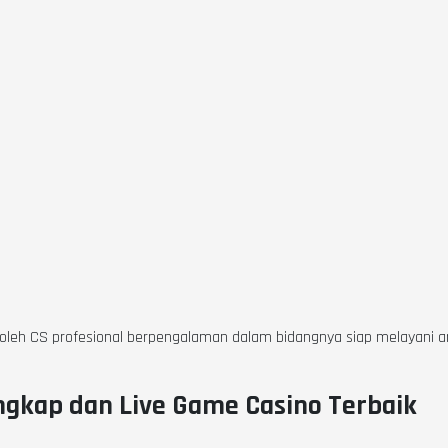
 oleh CS profesional berpengalaman dalam bidangnya siap melayani 
gkap dan Live Game Casino Terbaik