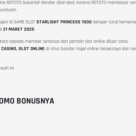
ine RDTOTO bukanlah Bandar abal-abal. Karena RDTOTO membayar s
unduran.
gan di GAME SLOT
STARLIGHT PRINCESS 1000
dengan total kemena
al
21 MARET 2025
.
rdtoto kepada member setianya dan pemain slot online diluar sana.
E CASINO, SLOT ONLINE
di situs bandar togel online terpercaya dan te
wah ini
ROMO BONUSNYA