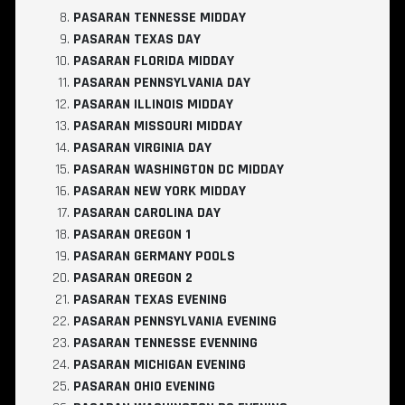
PASARAN TENNESSE MIDDAY
PASARAN TEXAS DAY
PASARAN FLORIDA MIDDAY
PASARAN PENNSYLVANIA DAY
PASARAN ILLINOIS MIDDAY
PASARAN MISSOURI MIDDAY
PASARAN VIRGINIA DAY
PASARAN WASHINGTON DC MIDDAY
PASARAN NEW YORK MIDDAY
PASARAN CAROLINA DAY
PASARAN OREGON 1
PASARAN GERMANY POOLS
PASARAN OREGON 2
PASARAN TEXAS EVENING
PASARAN PENNSYLVANIA EVENING
PASARAN TENNESSE EVENNING
PASARAN MICHIGAN EVENING
PASARAN OHIO EVENING