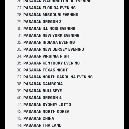
PASARAN WASHINGTON DC EVENING
PASARAN FLORIDA EVENING
PASARAN MISSOURI EVENING
PASARAN OREGON 3
PASARAN ILLINOIS EVENING
PASARAN NEW YORK EVENING
PASARAN INDIANA EVENING
PASARAN NEW JERSEY EVENING
PASARAN VIRGINIA NIGHT
PASARAN KENTUCKY EVENING
PASARAN TEXAS NIGHT
PASARAN NORTH CAROLINA EVENING
PASARAN CAMBODIA
PASARAN BULLSEYE
PASARAN OREGON 4
PASARAN SYDNEY LOTTO
PASARAN NORTH KOREA
PASARAN CHINA
PASARAN THAILAND