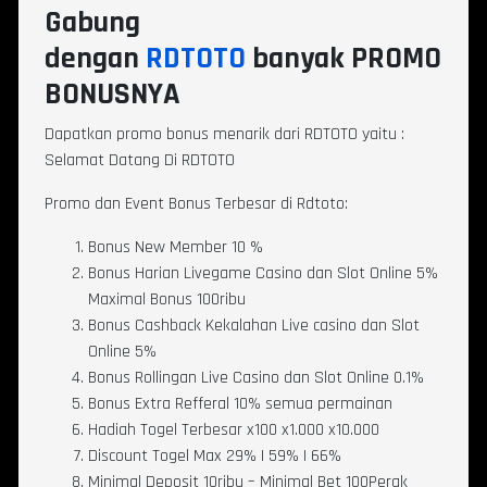
Gabung
dengan
RDTOTO
banyak PROMO
BONUSNYA
Dapatkan promo bonus menarik dari RDTOTO yaitu :
Selamat Datang Di RDTOTO
Promo dan Event Bonus Terbesar di Rdtoto:
Bonus New Member 10 %
Bonus Harian Livegame Casino dan Slot Online 5%
Maximal Bonus 100ribu
Bonus Cashback Kekalahan Live casino dan Slot
Online 5%
Bonus Rollingan Live Casino dan Slot Online 0.1%
Bonus Extra Refferal 10% semua permainan
Hadiah Togel Terbesar x100 x1.000 x10.000
Discount Togel Max 29% | 59% | 66%
Minimal Deposit 10ribu – Minimal Bet 100Perak