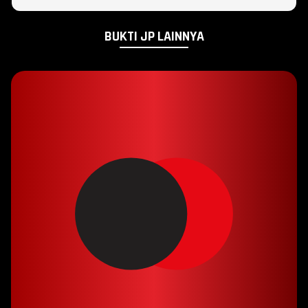
BUKTI JP LAINNYA