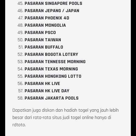
PASARAN SINGAPORE POOLS
PASARAN JEPANG / JAPAN
PASARAN PHOENIX 4D
PASARAN MONGOLIA
PASARAN PSCO
PASARAN TAIWAN
PASARAN BUFFALO
PASARAN BOGOTA LOTERY
PASARAN TENNESSE MORNING
PASARAN TEXAS MORNING
PASARAN HONGKONG LOTTO
PASARAN HK LIVE
PASARAN HK LIVE DAY
PASARAN JAKARTA POOLS
Dapatkan juga diskon dan hadiah togel yang jauh lebih
besar dari rata-rata situs judi togel online hanya di
rdtoto.