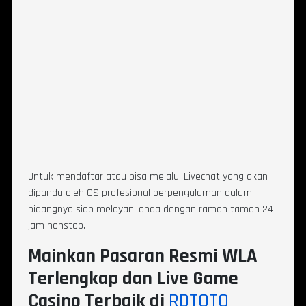
Untuk mendaftar atau bisa melalui Livechat yang akan
dipandu oleh CS profesional berpengalaman dalam
bidangnya siap melayani anda dengan ramah tamah 24
jam nonstop.
Mainkan Pasaran Resmi WLA
Terlengkap dan Live Game
Casino Terbaik di
RDTOTO