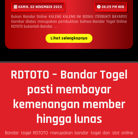
KAMIS, 02 NOVEMBER 2023
06:29 PM WIB
Bukan Bandar Online KALENG KALENG INI BOSKU (TERBUKTI BAYAR!!!)
Gambar diatas merupakan pembuktian bahwa Bandar Togel Online
RDTOTO bukanlah Bandar . . .
Lihat selengkapnya
RDTOTO – Bandar Togel
pasti membayar
kemenangan member
hingga lunas
Bandar togel RDTOTO merupakan bandar togel dan slot online