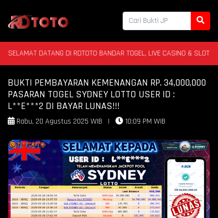
AMAT DATANG DI RDTOTO BANDAR TOGEL, LIVE CASINO & SLOT TERBAIK
BUKTI PEMBAYARAN KEMENANGAN RP. 34,000,000
PASARAN TOGEL SYDNEY LOTTO USER ID :
L**E***2 DI BAYAR LUNAS!!!
Rabu, 20 Agustus 2025 WIB
|
10:09 PM WIB