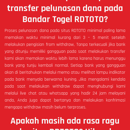
transfer pelunasan dana pada
Bandar Togel RDTOTO?
Proses pelunasan dana pada situs RDTOTO minimal paling lama
memakan waktu minimal kurang dari 3 – 5 menit setelah
melakukan pengisian from withdraw, Tanpa terkecuali jika bank
yang ditunju memiliki gangguan pada saat melakukan transfer
kami akan memakan waktu lebih lama karena harus menunggu
bank yang tunju kembali normal. Setiap bank yang gangguan
akan di beritahukan melalui memo atau melihat lampu indikator
pada bank menyala berwarna kuning. Jika mengalami kendala
pada saat melakukan withdraw dapat menghubungi kami
melalui live chat atau whatsapp yang hadir 24 jam melayani
anda, Anda juga dapat bertanya dan melakukan konfrimasi
mengapa withdraw masih belum terproses.
Apakah masih ada rasa ragu