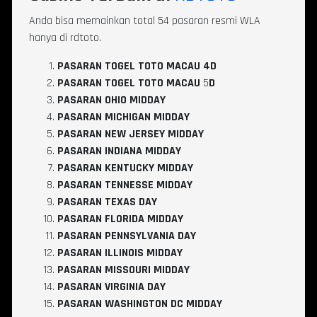
Anda bisa memainkan total 54 pasaran resmi WLA
hanya di rdtoto.
PASARAN TOGEL TOTO MACAU
4D
PASARAN TOGEL TOTO MACAU
5
D
PASARAN OHIO MIDDAY
PASARAN MICHIGAN MIDDAY
PASARAN NEW JERSEY MIDDAY
PASARAN INDIANA MIDDAY
PASARAN KENTUCKY MIDDAY
PASARAN TENNESSE MIDDAY
PASARAN TEXAS DAY
PASARAN FLORIDA MIDDAY
PASARAN PENNSYLVANIA DAY
PASARAN ILLINOIS MIDDAY
PASARAN MISSOURI MIDDAY
PASARAN VIRGINIA DAY
PASARAN WASHINGTON DC MIDDAY