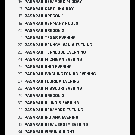
PASARAN NEW YORK MIDDAY
PASARAN CAROLINA DAY
PASARAN OREGON 1
PASARAN GERMANY POOLS
PASARAN OREGON 2
PASARAN TEXAS EVENING
PASARAN PENNSYLVANIA EVENING
PASARAN TENNESSE EVENNING
PASARAN MICHIGAN EVENING
PASARAN OHIO EVENING
PASARAN WASHINGTON DC EVENING
PASARAN FLORIDA EVENING
PASARAN MISSOURI EVENING
PASARAN OREGON 3
PASARAN ILLINOIS EVENING
PASARAN NEW YORK EVENING
PASARAN INDIANA EVENING
PASARAN NEW JERSEY EVENING
PASARAN VIRGINIA NIGHT